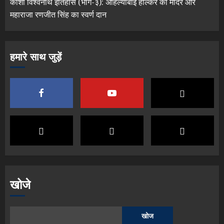
काशी विश्वनाथ इतिहास (भाग-३): अहिल्याबाई होल्कर का मंदिर और
महाराजा रणजीत सिंह का स्वर्ण दान
हमारे साथ जुड़ें
खोजे
खोज