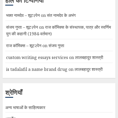
हाल की टिप्पणियां
भक्त नामदेव – शूट२पेन
on
संत नामदेव के अभंग
संजय गुप्ता – शूट२पेन
on
राज कॉमिक्स के संस्थापक, पात्र और स्वर्णिम
युग की कहानी (1984-वर्तमान)
राज कॉमिक्स – शूट२पेन
on
संजय गुप्ता
custom writing essays services
on
लालबहादुर शास्त्री
is tadalafil a name brand drug
on
लालबहादुर शास्त्री
श्रेणियाँ
अन्य भाषाओं के साहित्यकार