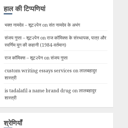
हाल की टिप्पणियां
भक्त नामदेव – शूट२पेन
on
संत नामदेव के अभंग
संजय गुप्ता – शूट२पेन
on
राज कॉमिक्स के संस्थापक, पात्र और
स्वर्णिम युग की कहानी (1984-वर्तमान)
राज कॉमिक्स – शूट२पेन
on
संजय गुप्ता
custom writing essays services
on
लालबहादुर
शास्त्री
is tadalafil a name brand drug
on
लालबहादुर
शास्त्री
श्रेणियाँ