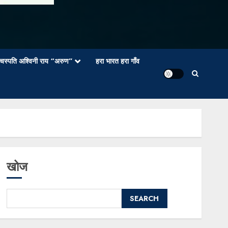
वाचस्पति अश्विनी राय “अरुण”
हरा भारत हरा गाँव
खोज
SEARCH