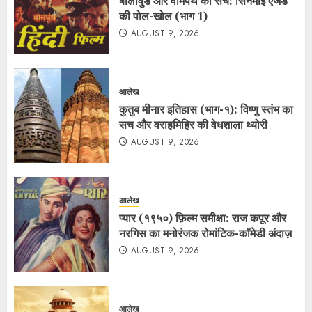
बॉलीवुड और वामपंथ का सच: सिनेमाई एजेंडे
की पोल-खोल (भाग 1)
AUGUST 9, 2026
आलेख
कुतुब मीनार इतिहास (भाग-१): विष्णु स्तंभ का
सच और वराहमिहिर की वेधशाला थ्योरी
AUGUST 9, 2026
आलेख
प्यार (१९५०) फ़िल्म समीक्षा: राज कपूर और
नरगिस का मनोरंजक रोमांटिक-कॉमेडी अंदाज़
AUGUST 9, 2026
आलेख