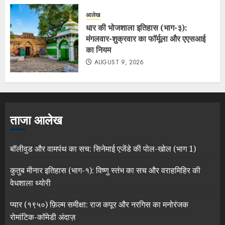
आलेख
धार की भोजशाला इतिहास (भाग-३):
मंगलवार-शुक्रवार का फॉर्मूला और एएसआई
का नियम
AUGUST 9, 2026
ताजा आलेख
बॉलीवुड और वामपंथ का सच: सिनेमाई एजेंडे की पोल-खोल (भाग 1)
कुतुब मीनार इतिहास (भाग-१): विष्णु स्तंभ का सच और वराहमिहिर की
वेधशाला थ्योरी
प्यार (१९५०) फ़िल्म समीक्षा: राज कपूर और नरगिस का मनोरंजक
रोमांटिक-कॉमेडी अंदाज़