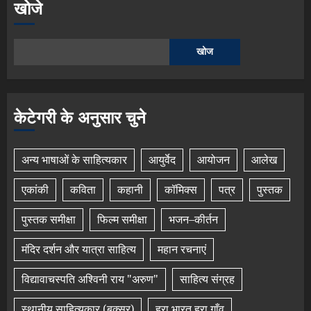
खोजे
खोज
केटेगरी के अनुसार चुने
अन्य भाषाओं के साहित्यकार
आयुर्वेद
आयोजन
आलेख
एकांकी
कविता
कहानी
कॉमिक्स
पत्र
पुस्तक
पुस्तक समीक्षा
फिल्म समीक्षा
भजन–कीर्तन
मंदिर दर्शन और यात्रा साहित्य
महान रचनाएं
विद्यावाचस्पति अश्विनी राय "अरुण"
साहित्य संग्रह
स्थानीय साहित्यकार (बक्सर)
हरा भारत हरा गाँव