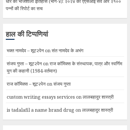
धार की भोजशाला इतिहास (भाग-४): २०२४ का एएसआई सर्वे और २१००
पन्नों की रिपोर्ट का सच
हाल की टिप्पणियां
भक्त नामदेव – शूट२पेन
on
संत नामदेव के अभंग
संजय गुप्ता – शूट२पेन
on
राज कॉमिक्स के संस्थापक, पात्र और स्वर्णिम
युग की कहानी (1984-वर्तमान)
राज कॉमिक्स – शूट२पेन
on
संजय गुप्ता
custom writing essays services
on
लालबहादुर शास्त्री
is tadalafil a name brand drug
on
लालबहादुर शास्त्री