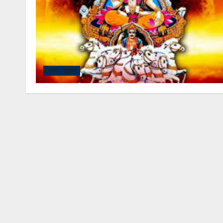
भजन–कीर्तन