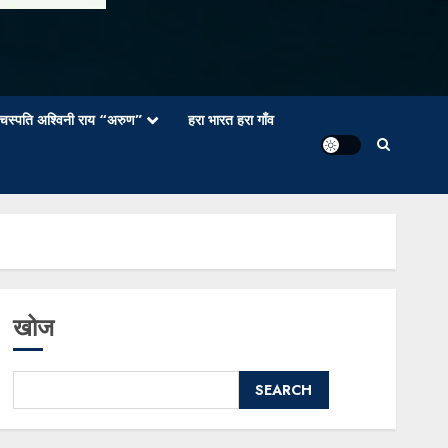
वाचस्पति अश्विनी राय “अरुण”
हरा भारत हरा गाँव
खोज
SEARCH