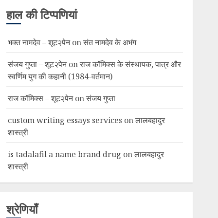
हाल की टिप्पणियां
भक्त नामदेव – शूट२पेन
on
संत नामदेव के अभंग
संजय गुप्ता – शूट२पेन
on
राज कॉमिक्स के संस्थापक, पात्र और
स्वर्णिम युग की कहानी (1984-वर्तमान)
राज कॉमिक्स – शूट२पेन
on
संजय गुप्ता
custom writing essays services
on
लालबहादुर
शास्त्री
is tadalafil a name brand drug
on
लालबहादुर
शास्त्री
श्रेणियाँ