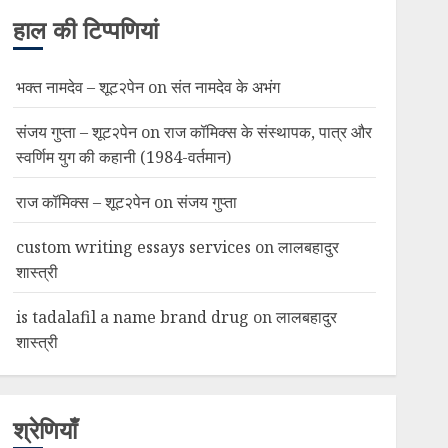
हाल की टिप्पणियां
भक्त नामदेव – शूट२पेन
on
संत नामदेव के अभंग
संजय गुप्ता – शूट२पेन
on
राज कॉमिक्स के संस्थापक, पात्र और
स्वर्णिम युग की कहानी (1984-वर्तमान)
राज कॉमिक्स – शूट२पेन
on
संजय गुप्ता
custom writing essays services
on
लालबहादुर
शास्त्री
is tadalafil a name brand drug
on
लालबहादुर
शास्त्री
श्रेणियाँ