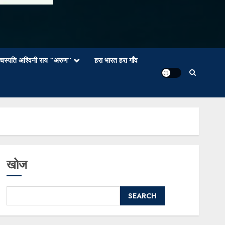
वाचस्पति अश्विनी राय “अरुण”
हरा भारत हरा गाँव
खोज
SEARCH