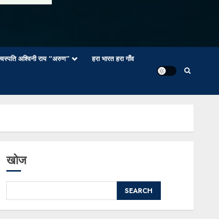
वाचस्पति अश्विनी राय “अरुण”
हरा भारत हरा गाँव
खोज
SEARCH