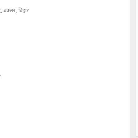
, बक्सर, बिहार
े