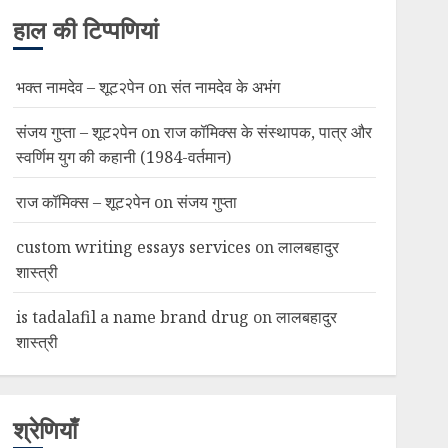
हाल की टिप्पणियां
भक्त नामदेव – शूट२पेन
on
संत नामदेव के अभंग
संजय गुप्ता – शूट२पेन
on
राज कॉमिक्स के संस्थापक, पात्र और
स्वर्णिम युग की कहानी (1984-वर्तमान)
राज कॉमिक्स – शूट२पेन
on
संजय गुप्ता
custom writing essays services
on
लालबहादुर
शास्त्री
is tadalafil a name brand drug
on
लालबहादुर
शास्त्री
श्रेणियाँ