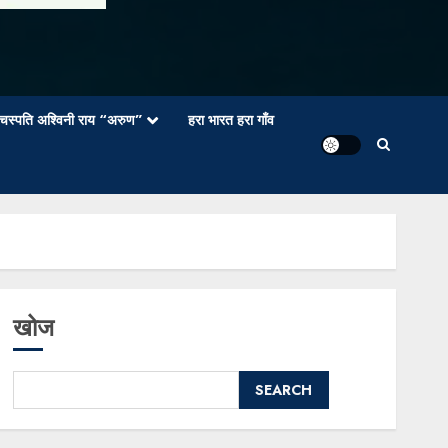
वाचस्पति अश्विनी राय “अरुण”
हरा भारत हरा गाँव
खोज
SEARCH