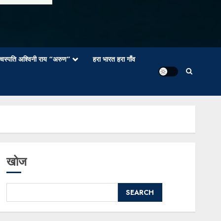
वाचस्पति अश्विनी राय “अरुण”
हरा भारत हरा गाँव
खोज
SEARCH