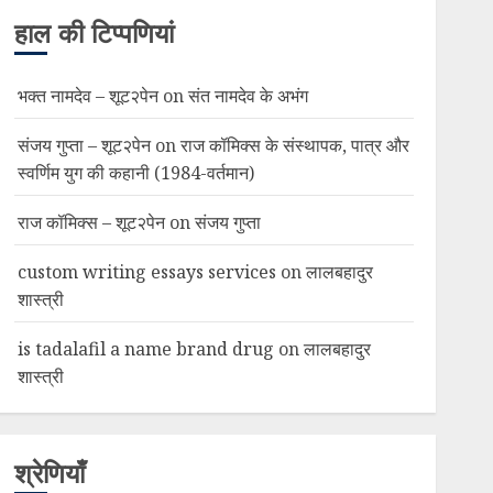
हाल की टिप्पणियां
भक्त नामदेव – शूट२पेन
on
संत नामदेव के अभंग
संजय गुप्ता – शूट२पेन
on
राज कॉमिक्स के संस्थापक, पात्र और
स्वर्णिम युग की कहानी (1984-वर्तमान)
राज कॉमिक्स – शूट२पेन
on
संजय गुप्ता
custom writing essays services
on
लालबहादुर
शास्त्री
is tadalafil a name brand drug
on
लालबहादुर
शास्त्री
श्रेणियाँ