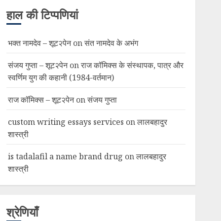
हाल की टिप्पणियां
भक्त नामदेव – शूट२पेन
on
संत नामदेव के अभंग
संजय गुप्ता – शूट२पेन
on
राज कॉमिक्स के संस्थापक, पात्र और
स्वर्णिम युग की कहानी (1984-वर्तमान)
राज कॉमिक्स – शूट२पेन
on
संजय गुप्ता
custom writing essays services
on
लालबहादुर
शास्त्री
is tadalafil a name brand drug
on
लालबहादुर
शास्त्री
श्रेणियाँ