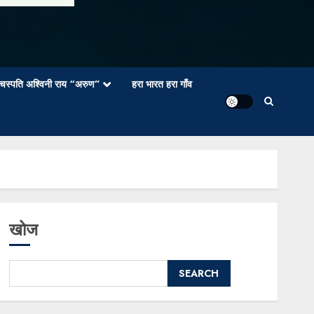
वाचस्पति अश्विनी राय “अरुण”
हरा भारत हरा गाँव
खोज
SEARCH