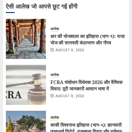
ऐसी आलेख जो आपसे छूट गई होंगी
आलेख
धार की भोजशाला का इतिहास (भाग-१): राजा
भोज की सरस्वती कंठाभरण और गौरव
AUGUST 8, 2026
आलेख
FCRA संशोधन विधेयक 2026 और वैश्विक
विवाद: पूरी जानकारी आसान भाषा में
AUGUST 8, 2026
आलेख
काशी विश्वनाथ इतिहास (भाग-५): ज्ञानवापी
एएसआई रिपोर्ट, वज़ूखाना विवाद और वर्तमान