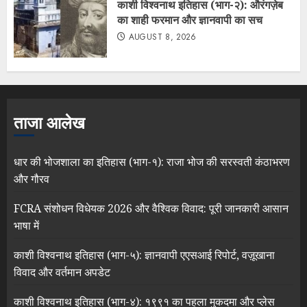
काशी विश्वनाथ इतिहास (भाग-२): औरंगज़ेब
का शाही फरमान और ज्ञानवापी का सच
AUGUST 8, 2026
ताजा आलेख
धार की भोजशाला का इतिहास (भाग-१): राजा भोज की सरस्वती कंठाभरण
और गौरव
FCRA संशोधन विधेयक 2026 और वैश्विक विवाद: पूरी जानकारी आसान
भाषा में
काशी विश्वनाथ इतिहास (भाग-५): ज्ञानवापी एएसआई रिपोर्ट, वज़ूखाना
विवाद और वर्तमान अपडेट
काशी विश्वनाथ इतिहास (भाग-४): १९९१ का पहला मुकदमा और प्लेस