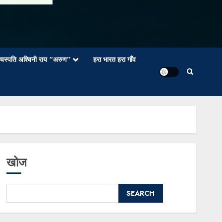
वाचस्पति अश्विनी राय “अरुण”
हरा भारत हरा गाँव
खोज
SEARCH