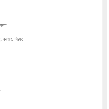
अरुण’
, बक्सर, बिहार
े