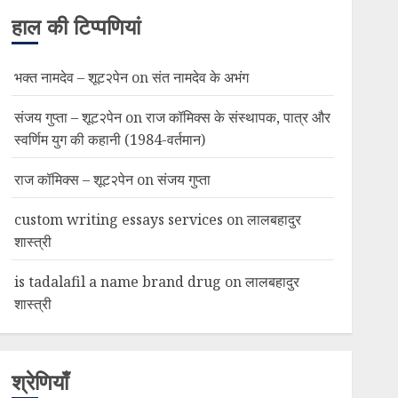
हाल की टिप्पणियां
भक्त नामदेव – शूट२पेन
on
संत नामदेव के अभंग
संजय गुप्ता – शूट२पेन
on
राज कॉमिक्स के संस्थापक, पात्र और
स्वर्णिम युग की कहानी (1984-वर्तमान)
राज कॉमिक्स – शूट२पेन
on
संजय गुप्ता
custom writing essays services
on
लालबहादुर
शास्त्री
is tadalafil a name brand drug
on
लालबहादुर
शास्त्री
श्रेणियाँ