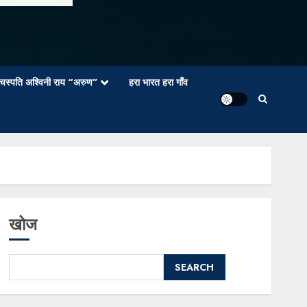
वाचस्पति अश्विनी राय “अरुण”
हरा भारत हरा गाँव
खोज
SEARCH