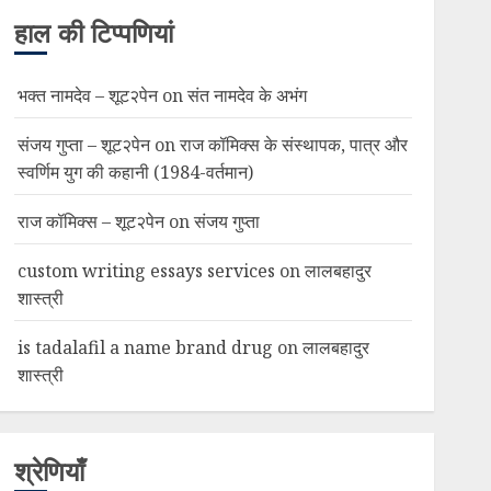
हाल की टिप्पणियां
भक्त नामदेव – शूट२पेन
on
संत नामदेव के अभंग
संजय गुप्ता – शूट२पेन
on
राज कॉमिक्स के संस्थापक, पात्र और
स्वर्णिम युग की कहानी (1984-वर्तमान)
राज कॉमिक्स – शूट२पेन
on
संजय गुप्ता
custom writing essays services
on
लालबहादुर
शास्त्री
is tadalafil a name brand drug
on
लालबहादुर
शास्त्री
श्रेणियाँ