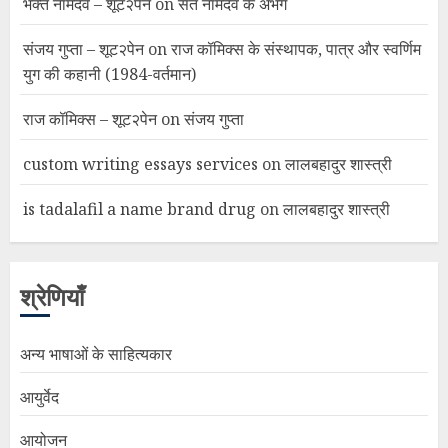
भक्त नामदेव – शूट२पेन
on
संत नामदेव के अभंग
संजय गुप्ता – शूट२पेन
on
राज कॉमिक्स के संस्थापक, पात्र और स्वर्णिम
युग की कहानी (1984-वर्तमान)
राज कॉमिक्स – शूट२पेन
on
संजय गुप्ता
custom writing essays services
on
लालबहादुर शास्त्री
is tadalafil a name brand drug
on
लालबहादुर शास्त्री
श्रेणियाँ
अन्य भाषाओं के साहित्यकार
आयुर्वेद
आयोजन