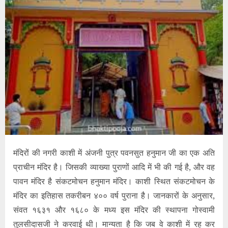
मंदिरों की नगरी काशी में अंजनी पुत्र पवनसुत हनुमान जी का एक अति
प्राचीन मंदिर है। जिसकी व्याख्या पुराणों आदि में भी की गई है, और वह
पावन मंदिर है संकटमोचन हनुमान मंदिर। काशी स्थित संकटमोचन के
मंदिर का इतिहास तकरीबन ४०० वर्ष पुराना है। जानकारों के अनुसार,
संवत १६३१ और १६८० के मध्य इस मंदिर की स्थापना गोस्वामी
तुलसीदासजी ने करवाई थी। मान्यता है कि जब वे काशी में रह कर