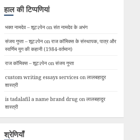
हाल की टिप्पणियां
भक्त नामदेव – शूट२पेन
on
संत नामदेव के अभंग
संजय गुप्ता – शूट२पेन
on
राज कॉमिक्स के संस्थापक, पात्र और
स्वर्णिम युग की कहानी (1984-वर्तमान)
राज कॉमिक्स – शूट२पेन
on
संजय गुप्ता
custom writing essays services
on
लालबहादुर
शास्त्री
is tadalafil a name brand drug
on
लालबहादुर
शास्त्री
श्रेणियाँ