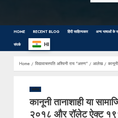
HOME
RECENT BLOG
हिंदी साहित्यकार
अन्य भाषाओं के स
HI
संपर्क
Home
विद्यावाचस्पति अश्विनी राय "अरुण"
आलेख
कानून
आलेख
कानूनी तानाशाही या सामा
२०१८ और रॉलेट ऐक्ट १९१