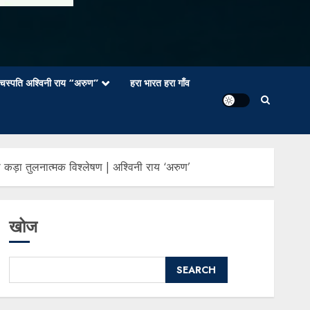
वाचस्पति अश्विनी राय “अरुण”
हरा भारत हरा गाँव
़ा तुलनात्मक विश्लेषण | अश्विनी राय ‘अरुण’
खोज
SEARCH