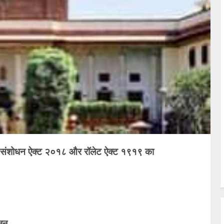
T संशोधन ऐक्ट २०१८ और रॉलेट ऐक्ट १९१९ का
नून