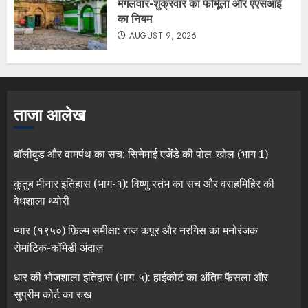
मंगलवार-शुक्रवार का फॉर्मूला और एएसआई
का नियम
AUGUST 9, 2026
ताजा आलेख
बॉलीवुड और वामपंथ का सच: सिनेमाई एजेंडे की पोल-खोल (भाग 1)
कुतुब मीनार इतिहास (भाग-१): विष्णु स्तंभ का सच और वराहमिहिर की
वेधशाला थ्योरी
प्यार (१९५०) फ़िल्म समीक्षा: राज कपूर और नरगिस का मनोरंजक
रोमांटिक-कॉमेडी अंदाज़
धार की भोजशाला इतिहास (भाग-५): हाईकोर्ट का अंतिम फैसला और
सुप्रीम कोर्ट का रुख