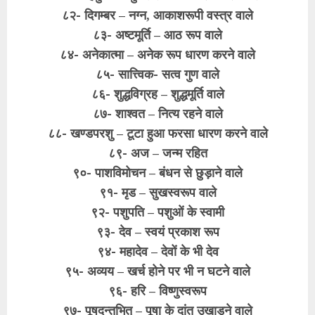
८२- दिगम्बर – नग्न, आकाशरूपी वस्त्र वाले
८३- अष्टमूर्ति – आठ रूप वाले
८४- अनेकात्मा – अनेक रूप धारण करने वाले
८५- सात्त्विक- सत्व गुण वाले
८६- शुद्धविग्रह – शुद्धमूर्ति वाले
८७- शाश्वत – नित्य रहने वाले
८८- खण्डपरशु – टूटा हुआ फरसा धारण करने वाले
८९- अज – जन्म रहित
९०- पाशविमोचन – बंधन से छुड़ाने वाले
९१- मृड – सुखस्वरूप वाले
९२- पशुपति – पशुओं के स्वामी
९३- देव – स्वयं प्रकाश रूप
९४- महादेव – देवों के भी देव
९५- अव्यय – खर्च होने पर भी न घटने वाले
९६- हरि – विष्णुस्वरूप
९७- पूषदन्तभित् – पूषा के दांत उखाड़ने वाले