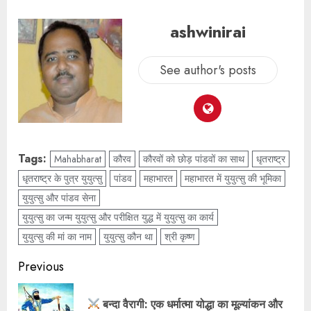
ashwinirai
See author's posts
Tags:
Mahabharat
कौरव
कौरवों को छोड़ पांडवों का साथ
धृतराष्ट्र
धृतराष्ट्र के पुत्र युयुत्सु
पांडव
महाभारत
महाभारत में युयुत्सु की भूमिका
युयुत्सु और पांडव सेना
युयुत्सु का जन्म युयुत्सु और परीक्षित युद्ध में युयुत्सु का कार्य
युयुत्सु की मां का नाम
युयुत्सु कौन था
श्री कृष्ण
Previous
बन्दा वैरागी: एक धर्मात्मा योद्धा का मूल्यांकन और