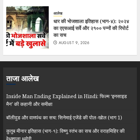
आलेख
धार की भोजशाला इतिहास (भाग-४): २०२४
का एएसआई सर्वे और २१०० पन्नों की रिपोर्ट
का सच
AUGUST 9, 2026
ताजा आलेख
Inside Man Ending Explained in Hindi: फिल्म ‘इनसाइड
मैन’ की कहानी और समीक्षा
बॉलीवुड और वामपंथ का सच: सिनेमाई एजेंडे की पोल-खोल (भाग 1)
कुतुब मीनार इतिहास (भाग-१): विष्णु स्तंभ का सच और वराहमिहिर की
वेधशाला थ्योरी