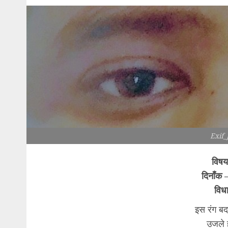
Exif
विषय
दिनाँक
विधा
इस रंग बद
उजले ह