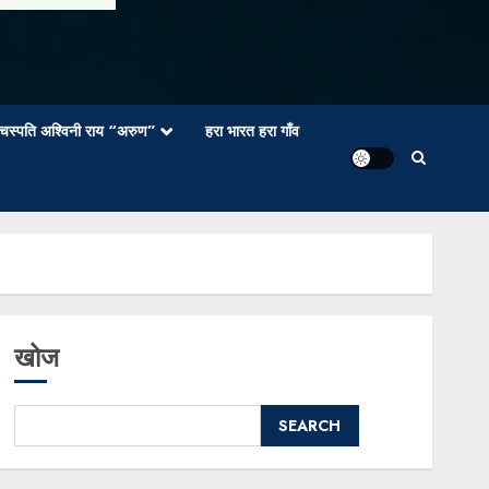
वाचस्पति अश्विनी राय “अरुण”
हरा भारत हरा गाँव
खोज
SEARCH