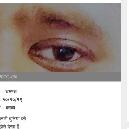
_JPEG_420
 – घमण्ड
 – १०/१०/१९
 – काव्य
लती दुनिया को
ोते देखा है