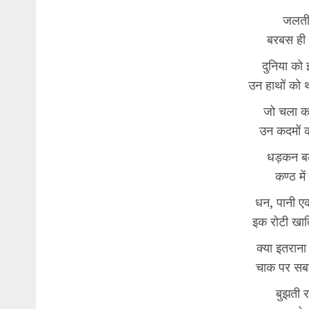
जलती
बरबस ही 
दुनिया को इ
उन हाथों को थ
जो चला कर
उन कदमों को
धड़कन बढ़
कण्ठ में
धन, पानी ए
इक रोटी खात
क्या इतराना
चाक पर सबक
बुझती 