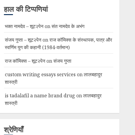
हाल की टिप्पणियां
भक्त नामदेव – शूट२पेन
on
संत नामदेव के अभंग
संजय गुप्ता – शूट२पेन
on
राज कॉमिक्स के संस्थापक, पात्र और
स्वर्णिम युग की कहानी (1984-वर्तमान)
राज कॉमिक्स – शूट२पेन
on
संजय गुप्ता
custom writing essays services
on
लालबहादुर
शास्त्री
is tadalafil a name brand drug
on
लालबहादुर
शास्त्री
श्रेणियाँ