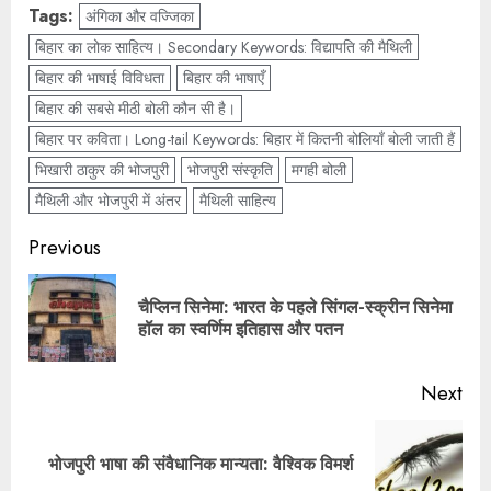
Tags:
अंगिका और वज्जिका
बिहार का लोक साहित्य। Secondary Keywords: विद्यापति की मैथिली
बिहार की भाषाई विविधता
बिहार की भाषाएँ
बिहार की सबसे मीठी बोली कौन सी है।
बिहार पर कविता। Long-tail Keywords: बिहार में कितनी बोलियाँ बोली जाती हैं
भिखारी ठाकुर की भोजपुरी
भोजपुरी संस्कृति
मगही बोली
मैथिली और भोजपुरी में अंतर
मैथिली साहित्य
Previous
चैप्लिन सिनेमा: भारत के पहले सिंगल-स्क्रीन सिनेमा
हॉल का स्वर्णिम इतिहास और पतन
Next
भोजपुरी भाषा की संवैधानिक मान्यता: वैश्विक विमर्श