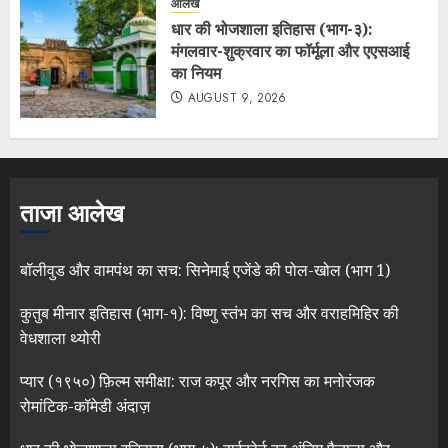
आलेख
धार की भोजशाला इतिहास (भाग-३):
मंगलवार-शुक्रवार का फॉर्मूला और एएसआई
का नियम
AUGUST 9, 2026
ताजा आलेख
बॉलीवुड और वामपंथ का सच: सिनेमाई एजेंडे की पोल-खोल (भाग 1)
कुतुब मीनार इतिहास (भाग-१): विष्णु स्तंभ का सच और वराहमिहिर की
वेधशाला थ्योरी
प्यार (१९५०) फ़िल्म समीक्षा: राज कपूर और नरगिस का मनोरंजक
रोमांटिक-कॉमेडी अंदाज़