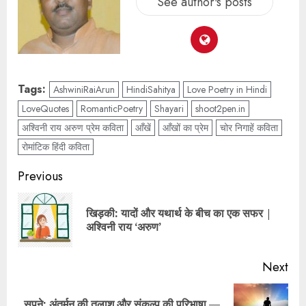
See author's posts
Tags:
AshwiniRaiArun
HindiSahitya
Love Poetry in Hindi
LoveQuotes
RomanticPoetry
Shayari
shoot2pen.in
अश्विनी राय अरुण प्रेम कविता
आँखें
आँखों का प्रेम
चोर निगाहें कविता
रोमांटिक हिंदी कविता
Previous
खिड़की: यादों और यथार्थ के बीच का एक सफर |
अश्विनी राय ‘अरुण’
Next
सपने: अंतर्मन की तलाश और संकल्प की परिभाषा —