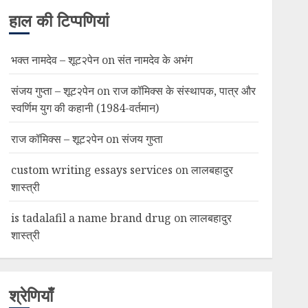
हाल की टिप्पणियां
भक्त नामदेव – शूट२पेन
on
संत नामदेव के अभंग
संजय गुप्ता – शूट२पेन
on
राज कॉमिक्स के संस्थापक, पात्र और
स्वर्णिम युग की कहानी (1984-वर्तमान)
राज कॉमिक्स – शूट२पेन
on
संजय गुप्ता
custom writing essays services
on
लालबहादुर
शास्त्री
is tadalafil a name brand drug
on
लालबहादुर
शास्त्री
श्रेणियाँ