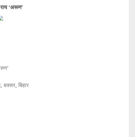
 राय ‘अरूण’
अरुण’
, बक्सर, बिहार