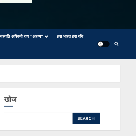
वाचस्पति अश्विनी राय “अरुण”
हरा भारत हरा गाँव
खोज
SEARCH