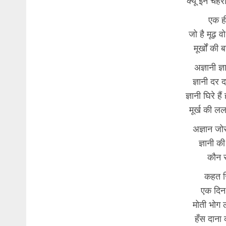
क्यूँ इन चेहरो
एक ह
जो है मूढ़ वो
मूर्खों की 
अज्ञानी ज्
ज्ञानी दर
ज्ञानी घिरे है
मूर्ख की लल
अज्ञान जो
ज्ञानी 
कौन स
कहत स
एक दिन
मोती भोग 
हँस दाना