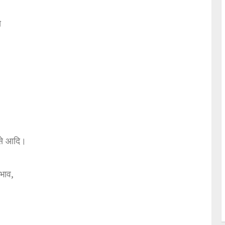
े
से आदि।
रभाव,