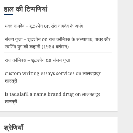
हाल की टिप्पणियां
भक्त नामदेव – शूट२पेन
on
संत नामदेव के अभंग
संजय गुप्ता – शूट२पेन
on
राज कॉमिक्स के संस्थापक, पात्र और
स्वर्णिम युग की कहानी (1984-वर्तमान)
राज कॉमिक्स – शूट२पेन
on
संजय गुप्ता
custom writing essays services
on
लालबहादुर
शास्त्री
is tadalafil a name brand drug
on
लालबहादुर
शास्त्री
श्रेणियाँ