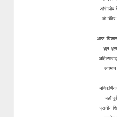
औरंगज़ेब 
जो मंदिर
आज ‘विकास’
धूल-धूसर
अहिल्याबाई 
अपमान य
मणिकर्णिका
जहाँ पू
प्राचीन श