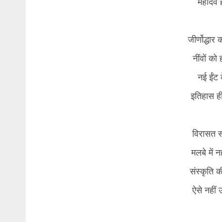
महादेव 
जीर्णोद्धार
नींवों को
नई ईंट 
इतिहास ही
विरासत स
मलबे में न
संस्कृति क
ऐसे नहीं