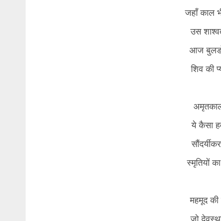
जहाँ काल भ
उस शाश्वत
आज बुलडो
शिव की प्
अमृतकाल
ये कैसा ह
सौंदर्यीक
स्मृतियों क
महमूद की क
जो देवस्थ