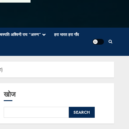
वाचस्पति अश्विनी राय “अरुण”
हरा भारत हरा गाँव
ा)
खोज
SEARCH