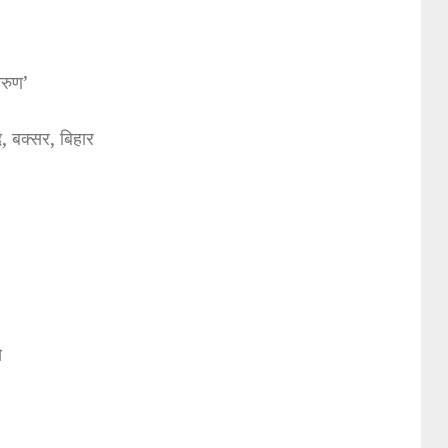
अरुण’
, बक्सर, बिहार
े