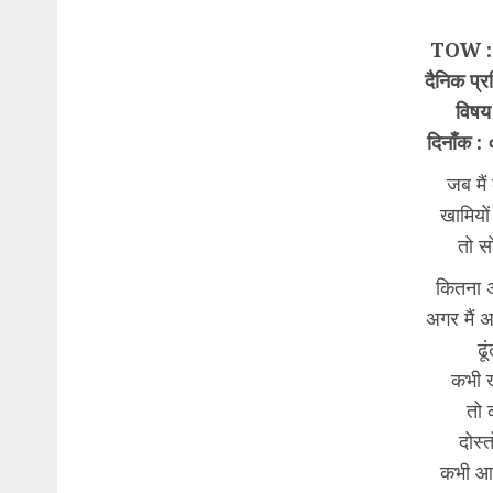
TOW : 
दैनिक प्र
विषय 
दिनाँक 
जब मै
खामियों 
तो स
कितना अ
अगर मैं 
ढू
कभी ख
तो 
दोस्त
कभी आ