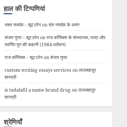
हाल की टिप्पणियां
भक्त नामदेव – शूट२पेन
on
संत नामदेव के अभंग
संजय गुप्ता – शूट२पेन
on
राज कॉमिक्स के संस्थापक, पात्र और
स्वर्णिम युग की कहानी (1984-वर्तमान)
राज कॉमिक्स – शूट२पेन
on
संजय गुप्ता
custom writing essays services
on
लालबहादुर
शास्त्री
is tadalafil a name brand drug
on
लालबहादुर
शास्त्री
श्रेणियाँ