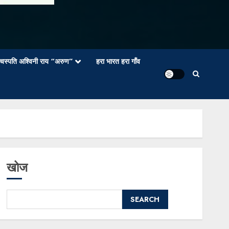
वाचस्पति अश्विनी राय “अरुण”
हरा भारत हरा गाँव
खोज
SEARCH