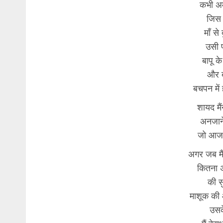
कभी अम
जिस 
माँ से
उसी 
बापू क
और 
बचपन में
शायद मै
अनजाने 
जो आज 
अगर जब मैं
कितना अ
की स
माशूक की आ
उसक