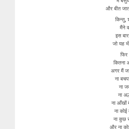
मैं बेस
और बीत जात
किन्तु,
मैंने
इस बार
जो यह भ
फिर 
कितना अ
अगर मैं जन
ना बच
ना ज
ना अ
ना आँखों 
ना कोई
ना कुछ
और ना कोई