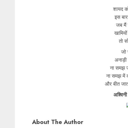
शायद को
इस बार
जब मै
खामियों 
तो स
जो 
अनाड़ी 
ना समझ ज
ना समझ मे
और बीत जात
अश्विनी
About The Author