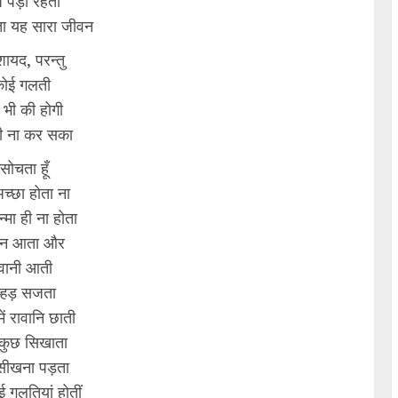
ुध पड़ा रहता
ा यह सारा जीवन
 शायद, परन्तु
 कोई गलती
 भी की होगी
ी ना कर सका
सोचता हूँ
च्छा होता ना
्मा ही ना होता
पन आता और
वानी आती
ल्हड़ सजता
में रावानि छाती
 कुछ सिखाता
 सीखना पड़ता
 गलतियां होतीं