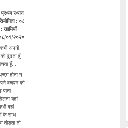
प्रथम स्थान
तियोगिता : ०८
: खामियाँ
: ०८/०१/२०२०
ं कभी अपनी
को ढूंढता हूँ
ोचता हूँ…
च्छा होता न
अपने बचपन को
ंढ़ पाता
ेलता यहां
कभी वहां
ों के साथ
म तोड़ता तो