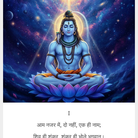
I
आम नजर में, दो नहीं, एक ही नाम;
शिव ही शंकर, शंकर ही भोले भगवान।