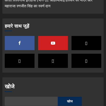
काशी विश्वनाथ इतिहास (भाग-३): अहिल्याबाई होल्कर का मंदिर और
महाराजा रणजीत सिंह का स्वर्ण दान
हमारे साथ जुड़ें
खोजे
खोज