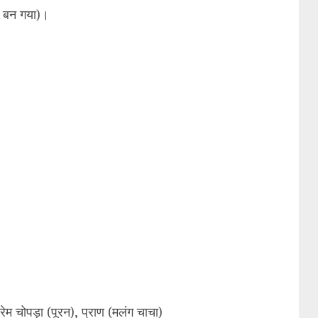
न बन गया)।
म चोपड़ा (पूरन), प्राण (मलंग चाचा)