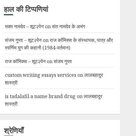
हाल की टिप्पणियां
भक्त नामदेव – शूट२पेन
on
संत नामदेव के अभंग
संजय गुप्ता – शूट२पेन
on
राज कॉमिक्स के संस्थापक, पात्र और
स्वर्णिम युग की कहानी (1984-वर्तमान)
राज कॉमिक्स – शूट२पेन
on
संजय गुप्ता
custom writing essays services
on
लालबहादुर
शास्त्री
is tadalafil a name brand drug
on
लालबहादुर
शास्त्री
श्रेणियाँ