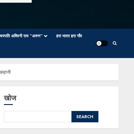
वाचस्पति अश्विनी राय “अरुण”
हरा भारत हरा गाँव
 कहानी
खोज
SEARCH