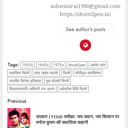
ashwinirai1980@gmail.com
https://shoot2pen.in/
See author's posts
Tags:
​1950s
1960s
1970s
shoot2pen
​आलम आरा
​क्लासिक फिल्में
​दादा साहब फाल्के
फिल्में
​बॉलीवुड क्लासिक्स
भारतीय सिनेमा इतिहास
​मूक बोलती फिल्में
विद्यावाचस्पति अश्विनी राय अरुण
​सर्वश्रेष्ठ हिंदी फिल्में
Previous
उपकार (१९६७) समीक्षा: जय जवान, जय किसान पर
मनोज कुमार की क्लासिक कहानी