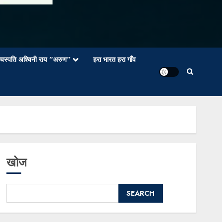
वाचस्पति अश्विनी राय “अरुण”
हरा भारत हरा गाँव
खोज
SEARCH