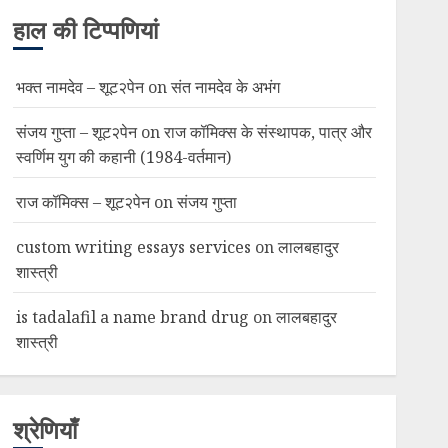
हाल की टिप्पणियां
भक्त नामदेव – शूट२पेन
on
संत नामदेव के अभंग
संजय गुप्ता – शूट२पेन
on
राज कॉमिक्स के संस्थापक, पात्र और
स्वर्णिम युग की कहानी (1984-वर्तमान)
राज कॉमिक्स – शूट२पेन
on
संजय गुप्ता
custom writing essays services
on
लालबहादुर
शास्त्री
is tadalafil a name brand drug
on
लालबहादुर
शास्त्री
श्रेणियाँ