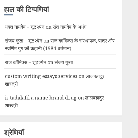
हाल की टिप्पणियां
भक्त नामदेव – शूट२पेन
on
संत नामदेव के अभंग
संजय गुप्ता – शूट२पेन
on
राज कॉमिक्स के संस्थापक, पात्र और
स्वर्णिम युग की कहानी (1984-वर्तमान)
राज कॉमिक्स – शूट२पेन
on
संजय गुप्ता
custom writing essays services
on
लालबहादुर
शास्त्री
is tadalafil a name brand drug
on
लालबहादुर
शास्त्री
श्रेणियाँ