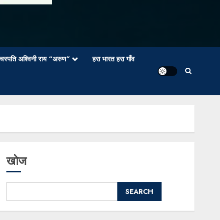
वाचस्पति अश्विनी राय “अरुण”
हरा भारत हरा गाँव
खोज
SEARCH