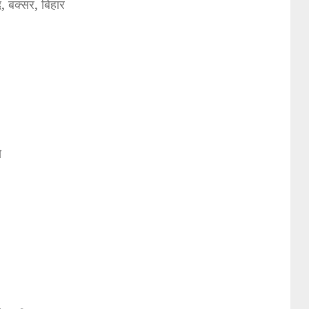
, बक्सर, बिहार
े