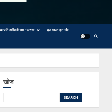
वाचस्पति अश्विनी राय “अरुण”
हरा भारत हरा गाँव
खोज
SEARCH