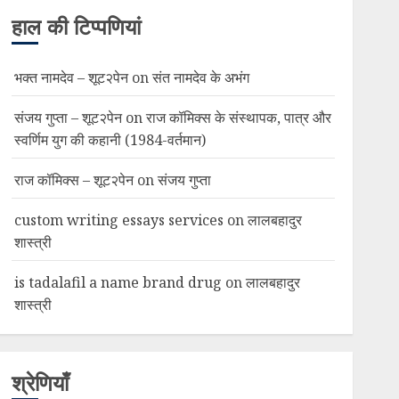
हाल की टिप्पणियां
भक्त नामदेव – शूट२पेन
on
संत नामदेव के अभंग
संजय गुप्ता – शूट२पेन
on
राज कॉमिक्स के संस्थापक, पात्र और
स्वर्णिम युग की कहानी (1984-वर्तमान)
राज कॉमिक्स – शूट२पेन
on
संजय गुप्ता
custom writing essays services
on
लालबहादुर
शास्त्री
is tadalafil a name brand drug
on
लालबहादुर
शास्त्री
श्रेणियाँ