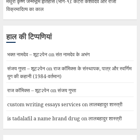
मथुरा कृष्ण जन्मभूमि इतिहास (भाग-१): कटरा केशवदेव और राजा
विक्रमादित्य का काल
हाल की टिप्पणियां
भक्त नामदेव – शूट२पेन
on
संत नामदेव के अभंग
संजय गुप्ता – शूट२पेन
on
राज कॉमिक्स के संस्थापक, पात्र और स्वर्णिम
युग की कहानी (1984-वर्तमान)
राज कॉमिक्स – शूट२पेन
on
संजय गुप्ता
custom writing essays services
on
लालबहादुर शास्त्री
is tadalafil a name brand drug
on
लालबहादुर शास्त्री