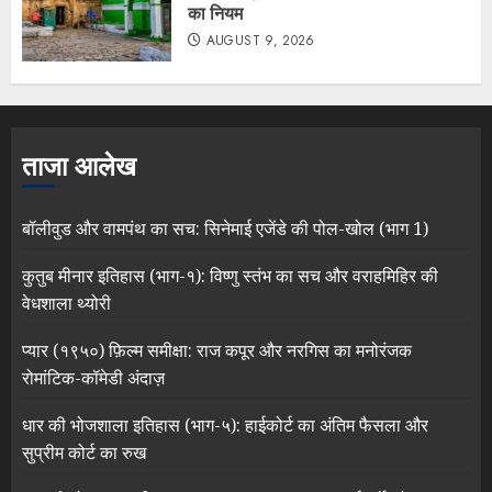
का नियम
AUGUST 9, 2026
ताजा आलेख
बॉलीवुड और वामपंथ का सच: सिनेमाई एजेंडे की पोल-खोल (भाग 1)
कुतुब मीनार इतिहास (भाग-१): विष्णु स्तंभ का सच और वराहमिहिर की
वेधशाला थ्योरी
प्यार (१९५०) फ़िल्म समीक्षा: राज कपूर और नरगिस का मनोरंजक
रोमांटिक-कॉमेडी अंदाज़
धार की भोजशाला इतिहास (भाग-५): हाईकोर्ट का अंतिम फैसला और
सुप्रीम कोर्ट का रुख