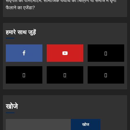
सद्गति का पोस्टमार्टम: सामाजिक यथार्थ का चित्रण या समाज में घृणा
फैलाने का एजेंडा?
हमारे साथ जुड़ें
खोजे
खोज