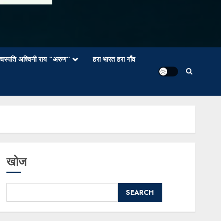
वाचस्पति अश्विनी राय “अरुण”
हरा भारत हरा गाँव
खोज
SEARCH