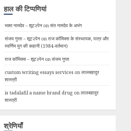
हाल की टिप्पणियां
भक्त नामदेव – शूट२पेन
on
संत नामदेव के अभंग
संजय गुप्ता – शूट२पेन
on
राज कॉमिक्स के संस्थापक, पात्र और
स्वर्णिम युग की कहानी (1984-वर्तमान)
राज कॉमिक्स – शूट२पेन
on
संजय गुप्ता
custom writing essays services
on
लालबहादुर
शास्त्री
is tadalafil a name brand drug
on
लालबहादुर
शास्त्री
श्रेणियाँ