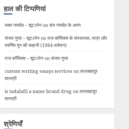
हाल की टिप्पणियां
भक्त नामदेव – शूट२पेन
on
संत नामदेव के अभंग
संजय गुप्ता – शूट२पेन
on
राज कॉमिक्स के संस्थापक, पात्र और
स्वर्णिम युग की कहानी (1984-वर्तमान)
राज कॉमिक्स – शूट२पेन
on
संजय गुप्ता
custom writing essays services
on
लालबहादुर
शास्त्री
is tadalafil a name brand drug
on
लालबहादुर
शास्त्री
श्रेणियाँ