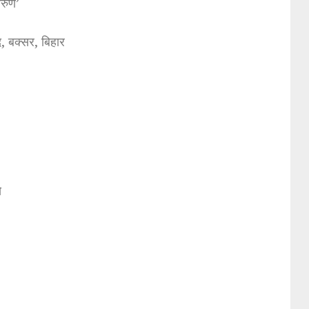
अरुण’
, बक्सर, बिहार
े