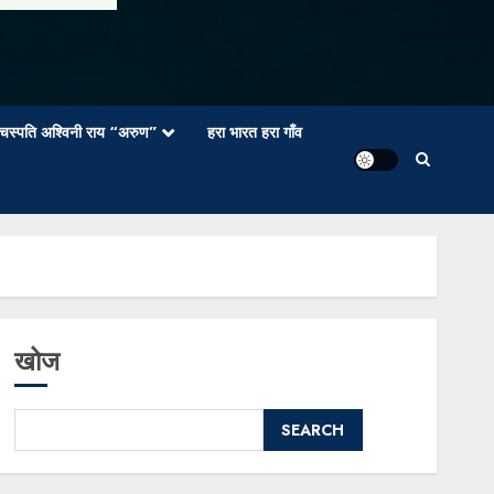
वाचस्पति अश्विनी राय “अरुण”
हरा भारत हरा गाँव
खोज
SEARCH