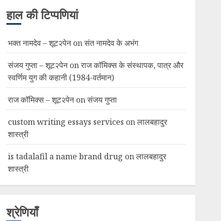
हाल की टिप्पणियां
भक्त नामदेव – शूट२पेन
on
संत नामदेव के अभंग
संजय गुप्ता – शूट२पेन
on
राज कॉमिक्स के संस्थापक, पात्र और
स्वर्णिम युग की कहानी (1984-वर्तमान)
राज कॉमिक्स – शूट२पेन
on
संजय गुप्ता
custom writing essays services
on
लालबहादुर
शास्त्री
is tadalafil a name brand drug
on
लालबहादुर
शास्त्री
श्रेणियाँ