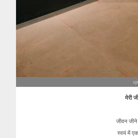
op
मेरी 
​जीवन जीन
स्वयं में 