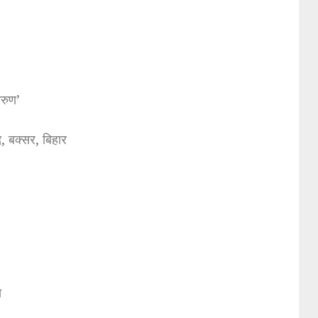
अरुण’
, बक्सर, बिहार
े