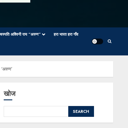
वाचस्पति अश्विनी राय “अरुण”
हरा भारत हरा गाँव
 ‘अरुण’
खोज
SEARCH