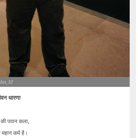
lus_32
जीवन धारणा
े की पावन कला,
एक महान कर्म है।