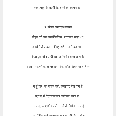
एक डाकू के वाल्मीकि, बनने की कहानी है।
१. संवाद और साक्षात्कार
बीहड़ की उन पगडंडियों पर, रत्नाकर खड़ा था,
हाथों में तीर-कमान लिए, अभिमान में बड़ा था।
देखा एक वीणाधारी को, जो निर्भय चला आता है,
बोला—”ठहरो ब्राह्मण! कर बिना, कोई किधर जाता है?”
मैं हूँ ‘डर’ का पर्याय यहाँ, रत्नाकर मेरा नाम है,
लूट लूँ मैं त्रिलोक को, यही मेरा काम है।
नारद मुस्काए और बोले—”मैं तो निर्धन नारद हूँ,
मगर मैं निर्भय हूँ रत्नाकर! क्या तुम भी निर्भय हो?”