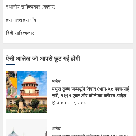
स्थानीय साहित्यकार (बक्सर)
हरा भारत हरा गाँव
हिंदी साहित्यकार
ऐसी आलेख जो आपसे छूट गई होंगी
आलेख
मथुरा कृष्ण जन्मभूमि विवाद (भाग-५): एएसआई
सर्वे, १९९१ एक्ट और कोर्ट का वर्तमान आदेश
AUGUST 7, 2026
आलेख