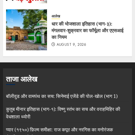
आलेख
धार की भोजशाला इतिहास (भाग-३):
मंगलवार-शुक्रवार का फॉर्मूला और एएसआई
का नियम
AUGUST 9, 2026
ताजा आलेख
बॉलीवुड और वामपंथ का सच: सिनेमाई एजेंडे की पोल-खोल (भाग 1)
कुतुब मीनार इतिहास (भाग-१): विष्णु स्तंभ का सच और वराहमिहिर की
वेधशाला थ्योरी
प्यार (१९५०) फ़िल्म समीक्षा: राज कपूर और नरगिस का मनोरंजक