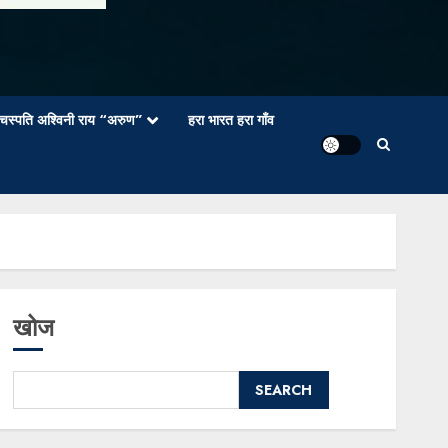
वाचस्पति अश्विनी राय “अरुण”
हरा भारत हरा गाँव
खोज
SEARCH