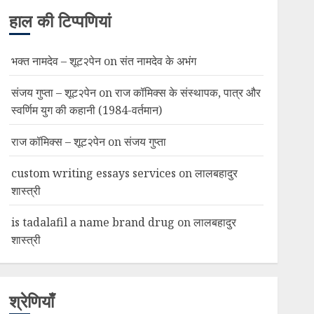
हाल की टिप्पणियां
भक्त नामदेव – शूट२पेन
on
संत नामदेव के अभंग
संजय गुप्ता – शूट२पेन
on
राज कॉमिक्स के संस्थापक, पात्र और
स्वर्णिम युग की कहानी (1984-वर्तमान)
राज कॉमिक्स – शूट२पेन
on
संजय गुप्ता
custom writing essays services
on
लालबहादुर
शास्त्री
is tadalafil a name brand drug
on
लालबहादुर
शास्त्री
श्रेणियाँ