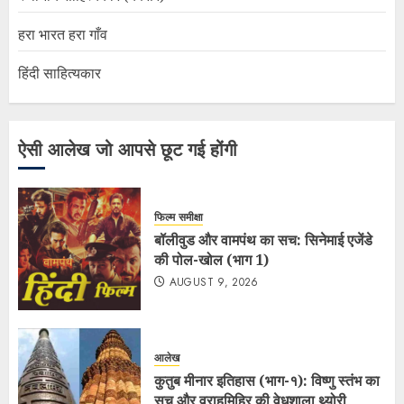
हरा भारत हरा गाँव
हिंदी साहित्यकार
ऐसी आलेख जो आपसे छूट गई होंगी
फिल्म समीक्षा
बॉलीवुड और वामपंथ का सच: सिनेमाई एजेंडे
की पोल-खोल (भाग 1)
AUGUST 9, 2026
आलेख
कुतुब मीनार इतिहास (भाग-१): विष्णु स्तंभ का
सच और वराहमिहिर की वेधशाला थ्योरी