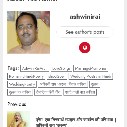
ashwinirai
See author's posts
Tags:
AshwiniRaiArun
LoveSongs
MarriageMemories
RomanticHindiPoetry
shoot2pen
Wedding Poetry in Hindi
WeddingPoetry
अश्विनी राय 'अरुण' विवाह कविता
दुल्हन
दुल्हन पर कविता
रोमांटिक हिंदी गीत
शादी वाली बात कविता
Previous
प्रेम: एक निस्वार्थ उपहार और समर्पण की परिभाषा |
अश्विनी राय ‘अरुण’