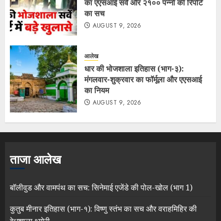
का एएसआई सर्वे और २१०० पन्नों की रिपोर्ट
का सच
AUGUST 9, 2026
आलेख
धार की भोजशाला इतिहास (भाग-३):
मंगलवार-शुक्रवार का फॉर्मूला और एएसआई
का नियम
AUGUST 9, 2026
ताजा आलेख
बॉलीवुड और वामपंथ का सच: सिनेमाई एजेंडे की पोल-खोल (भाग 1)
कुतुब मीनार इतिहास (भाग-१): विष्णु स्तंभ का सच और वराहमिहिर की
वेधशाला थ्योरी