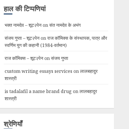
हाल की टिप्पणियां
भक्त नामदेव – शूट२पेन
on
संत नामदेव के अभंग
संजय गुप्ता – शूट२पेन
on
राज कॉमिक्स के संस्थापक, पात्र और
स्वर्णिम युग की कहानी (1984-वर्तमान)
राज कॉमिक्स – शूट२पेन
on
संजय गुप्ता
custom writing essays services
on
लालबहादुर
शास्त्री
is tadalafil a name brand drug
on
लालबहादुर
शास्त्री
श्रेणियाँ