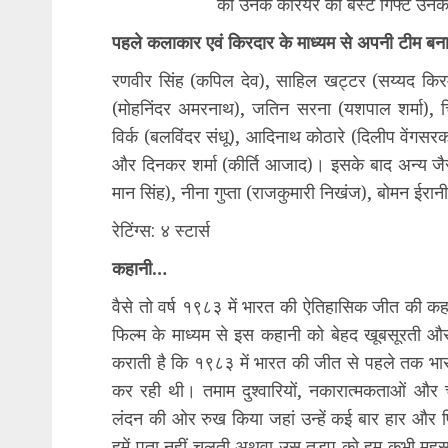
को उनके कैरियर का बेस्ट गिफ्ट उनक
पहले कलाकार एवं किरदार के माध्यम से अपनी टीम बनात
रणवीर सिंह (कपिल देव), साहिल खट्टर (सय्यद कि
(मोहनिंदर अमरनाथ), जतिन सरना (यशपाल शर्मा), चि
विर्क (बलविंदर संधू), आदिनाथ कोठारे (दिलीप वेंगसरकर
और दिनकर शर्मा (कीर्ति आजाद)। इसके बाद अन्य जैस
मान सिंह), नीना गुप्ता (राजकुमारी निखंज), बोमन ईर
रेटिंग्स: ४ स्टार्स
कहानी…
वैसे तो वर्ष १९८३ में भारत की ऐतिहासिक जीत की कहान
फिल्म के माध्यम से इस कहानी को बेहद खूबसूरती और
कराती है कि १९८३ में भारत की जीत से पहले तक भा
कर रही थी। तमाम दुश्वारियों, नकारात्मकताओं और चुन
लंदन की ओर रुख किया जहां उन्हें कई बार हार और
हमें पता नहीं चलती अथवा उस तड़प को हम कभी मह