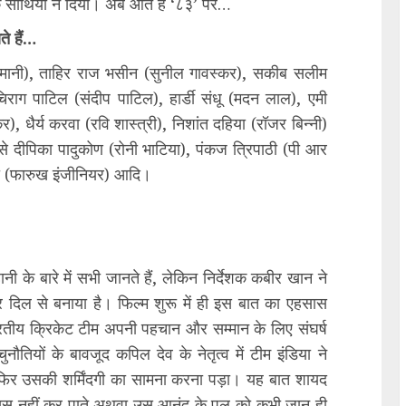
े साथियों ने दिया। अब आते हैं ‘८३’ पर…
े हैं…
रमानी), ताहिर राज भसीन (सुनील गावस्कर), सकीब सलीम
राग पाटिल (संदीप पाटिल), हार्डी संधू (मदन लाल), एमी
), धैर्य करवा (रवि शास्त्री), निशांत दहिया (रॉजर बिन्नी)
े दीपिका पादुकोण (रोनी भाटिया), पंकज त्रिपाठी (पी आर
ानी (फारुख इंजीनियर) आदि।
ी के बारे में सभी जानते हैं, लेकिन निर्देशक कबीर खान ने
 दिल से बनाया है। फिल्म शुरू में ही इस बात का एहसास
रतीय क्रिकेट टीम अपनी पहचान और सम्मान के लिए संघर्ष
ौतियों के बावजूद कपिल देव के नेतृत्व में टीम इंडिया ने
 फिर उसकी शर्मिंदगी का सामना करना पड़ा। यह बात शायद
सूस नहीं कर पाते अथवा उस आनंद के पल को कभी जान ही