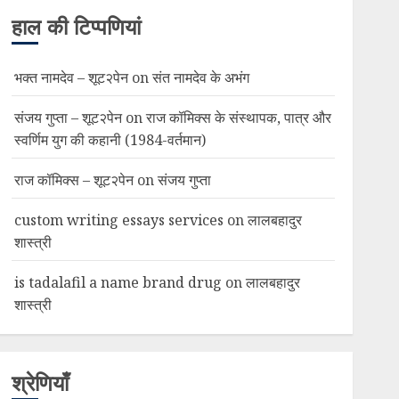
हाल की टिप्पणियां
भक्त नामदेव – शूट२पेन
on
संत नामदेव के अभंग
संजय गुप्ता – शूट२पेन
on
राज कॉमिक्स के संस्थापक, पात्र और
स्वर्णिम युग की कहानी (1984-वर्तमान)
राज कॉमिक्स – शूट२पेन
on
संजय गुप्ता
custom writing essays services
on
लालबहादुर
शास्त्री
is tadalafil a name brand drug
on
लालबहादुर
शास्त्री
श्रेणियाँ