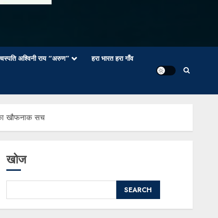
वाचस्पति अश्विनी राय “अरुण”
हरा भारत हरा गाँव
ग का खौफनाक सच
खोज
SEARCH