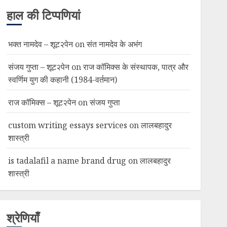
हाल की टिप्पणियां
भक्त नामदेव – शूट२पेन
on
संत नामदेव के अभंग
संजय गुप्ता – शूट२पेन
on
राज कॉमिक्स के संस्थापक, पात्र और
स्वर्णिम युग की कहानी (1984-वर्तमान)
राज कॉमिक्स – शूट२पेन
on
संजय गुप्ता
custom writing essays services
on
लालबहादुर
शास्त्री
is tadalafil a name brand drug
on
लालबहादुर
शास्त्री
श्रेणियाँ