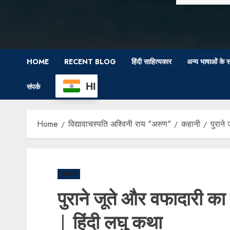
HOME
RECENT BLOG
हिंदी साहित्यकार
अन्य भाषाओं के स
HI
संपर्क
Home
विद्यावाचस्पति अश्विनी राय "अरुण"
कहानी
पुराने
कहानी
पुराने जूते और वफादारी का
| हिंदी लघु कथा