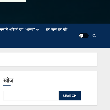
वाचस्पति अश्विनी राय “अरुण”
हरा भारत हरा गाँव
खोज
SEARCH