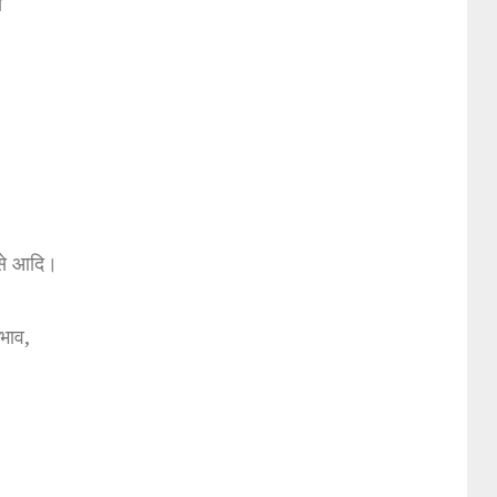
े
से आदि।
रभाव,