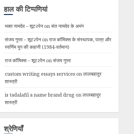
हाल की टिप्पणियां
भक्त नामदेव – शूट२पेन
on
संत नामदेव के अभंग
संजय गुप्ता – शूट२पेन
on
राज कॉमिक्स के संस्थापक, पात्र और
स्वर्णिम युग की कहानी (1984-वर्तमान)
राज कॉमिक्स – शूट२पेन
on
संजय गुप्ता
custom writing essays services
on
लालबहादुर
शास्त्री
is tadalafil a name brand drug
on
लालबहादुर
शास्त्री
श्रेणियाँ