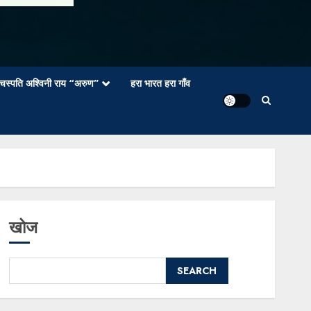
वाचस्पति अश्विनी राय “अरुण”
हरा भारत हरा गाँव
खोज
SEARCH