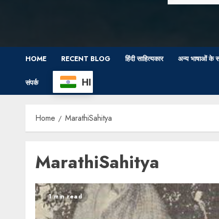
HOME
RECENT BLOG
हिंदी साहित्यकार
अन्य भाषाओं के स
HI
संपर्क
Home
MarathiSahitya
MarathiSahitya
1 min read