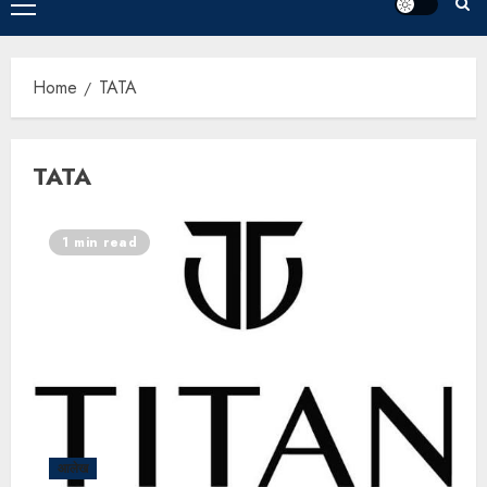
Home
TATA
TATA
1 min read
आलेख