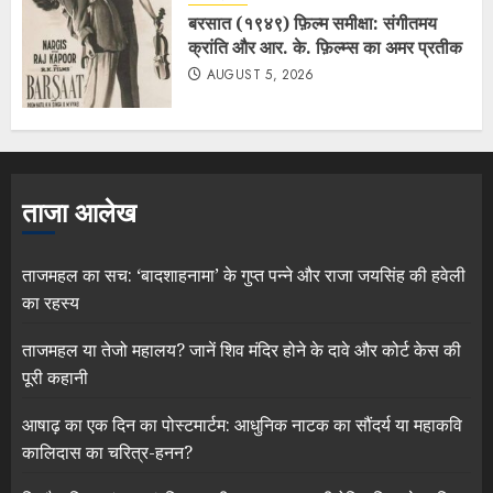
बरसात (१९४९) फ़िल्म समीक्षा: संगीतमय
क्रांति और आर. के. फ़िल्म्स का अमर प्रतीक
AUGUST 5, 2026
ताजा आलेख
ताजमहल का सच: ‘बादशाहनामा’ के गुप्त पन्ने और राजा जयसिंह की हवेली
का रहस्य
ताजमहल या तेजो महालय? जानें शिव मंदिर होने के दावे और कोर्ट केस की
पूरी कहानी
आषाढ़ का एक दिन का पोस्टमार्टम: आधुनिक नाटक का सौंदर्य या महाकवि
कालिदास का चरित्र-हनन?