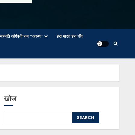
वाचस्पति अश्विनी राय “अरुण”
हरा भारत हरा गाँव
खोज
SEARCH