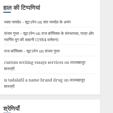
हाल की टिप्पणियां
भक्त नामदेव – शूट२पेन
on
संत नामदेव के अभंग
संजय गुप्ता – शूट२पेन
on
राज कॉमिक्स के संस्थापक, पात्र और
स्वर्णिम युग की कहानी (1984-वर्तमान)
राज कॉमिक्स – शूट२पेन
on
संजय गुप्ता
custom writing essays services
on
लालबहादुर
शास्त्री
is tadalafil a name brand drug
on
लालबहादुर
शास्त्री
श्रेणियाँ