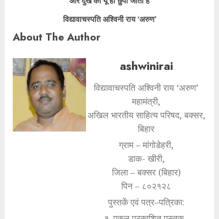
और दुख को यूं ही छुपा जाती है
विद्यावाचस्पति अश्विनी राय ‘अरुण’
About The Author
ashwinirai
विद्यावाचस्पति अश्विनी राय ‘अरुण’
महामंत्री,
अखिल भारतीय साहित्य परिषद, बक्सर,
बिहार
ग्राम – मांगोडेहरी,
डाक- खीरी,
जिला – बक्सर (बिहार)
पिन – ८०२१२८
पुस्तकें एवं पत्र–पत्रिका:
१. एकल प्रकाशित पुस्तक–