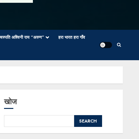
वाचस्पति अश्विनी राय “अरुण”
हरा भारत हरा गाँव
खोज
SEARCH