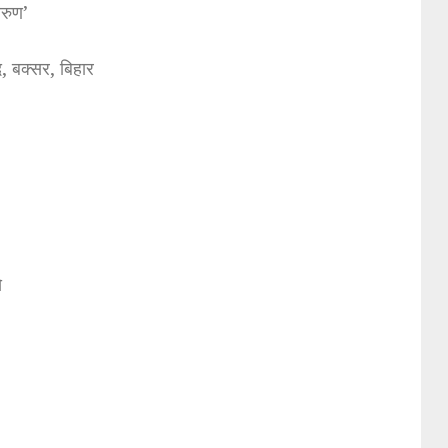
अरुण’
, बक्सर, बिहार
े