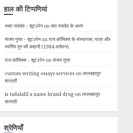
हाल की टिप्पणियां
भक्त नामदेव – शूट२पेन
on
संत नामदेव के अभंग
संजय गुप्ता – शूट२पेन
on
राज कॉमिक्स के संस्थापक, पात्र और
स्वर्णिम युग की कहानी (1984-वर्तमान)
राज कॉमिक्स – शूट२पेन
on
संजय गुप्ता
custom writing essays services
on
लालबहादुर
शास्त्री
is tadalafil a name brand drug
on
लालबहादुर
शास्त्री
श्रेणियाँ